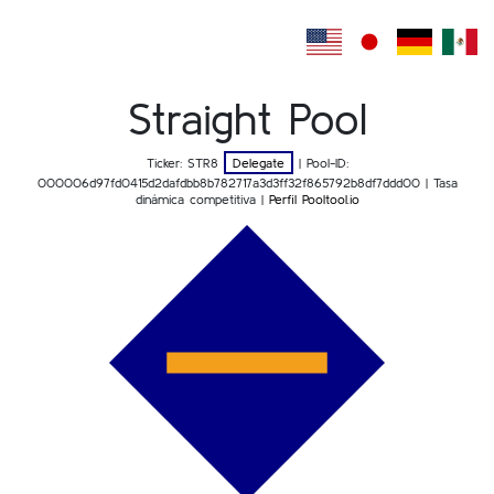
Straight Pool
Ticker: STR8
Delegate
| Pool-ID:
000006d97fd0415d2dafdbb8b782717a3d3ff32f865792b8df7ddd00
| Tasa
dinámica competitiva |
Perfil Pooltool.io