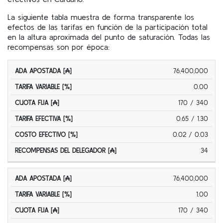
La siguiente tabla muestra de forma transparente los
efectos de las tarifas en función de la participación total
en la altura aproximada del punto de saturación. Todas las
recompensas son por época:
76,400,000
ADA
TARIFA
CUOTA
TARIFA
COSTO
APOSTADA
VARIABLE
FIJA
EFECTIVA
EFECTIVO
0.00
[₳]
[%]
[₳]
[%]
[%]
170 / 340
0.65 / 1.30
0.02 / 0.03
34
76,400,000
1.00
170 / 340