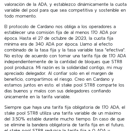
valoración de la ADA, y establezco dinámicamente la cuota
variable del pool para que sea competitiva y sostenible en
todo momento.
El protocolo de Cardano nos obliga a los operadores a
establecer una comisión fija de al menos 170 ADA por
época. Hasta el 27 de octubre de 2023, la cuota fija
mínima era de 340 ADA por época. Llamo al efecto
combinado de la tasa fija y la tasa variable tasa "efectiva".
No estoy de acuerdo con tomar una tarifa fija de 170 ADA
independientemente de la cantidad de bloques que STR8
pool produzca. Mi razón es la solidaridad contigo, mi muy
apreciado delegador. Al confiar solo en el margen de
beneficio, compartimos el riesgo. Creo en Cardano y
estamos juntos en esto. el stake pool STR8 comparte los
días buenos y malos con sus delegadores confiando
únicamente en la tarifa variable.
Siempre que haya una tarifa fija obligatoria de 170 ADA, el
stake pool STR8 utiliza una tarifa variable de un máximo
del 3.50% estable durante mucho tiempo. En caso de que
se elimine la bandera obligatoria de tarifa fija en el futuro,
el stake pool STR8 reduzca la tarifa fija a 0 ADA y